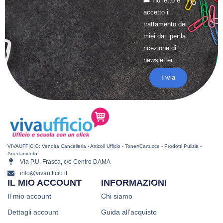
Ho letto e
accetto il
trattamento
dei
miei dati per la
ricezione di
newsletter
Invia
VIVAUFFICIO: Vendita Cancelleria - Articoli Ufficio - Toner/Cartucce - Prodotti Pulizia -
Arredamento
Via P.U. Frasca, c/o Centro DAMA
info@vivaufficio.it
IL MIO ACCOUNT
INFORMAZIONI
Il mio account
Chi siamo
Dettagli account
Guida all’acquisto