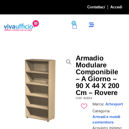
Contattaci
Accedi
0
Armadio
Modulare
Componibile
– A Giorno –
90 X 44 X 200
Cm – Rovere
COD: 82854
Marca:
Artexport
Categoria:
Armadi e mobili
contenitore
Acquisto minimo: