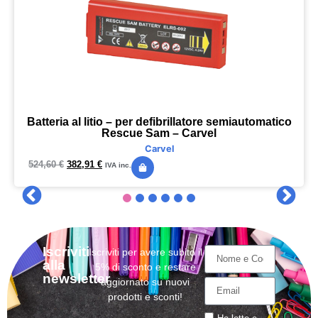
Batteria al litio – per defibrillatore semiautomatico
Rescue Sam – Carvel
Carvel
524,60
€
382,91
€
IVA inc.
Iscriviti
Iscriviti per avere subito il
alla
5% di sconto e restare
newsletter
aggiornato su nuovi
prodotti e sconti!