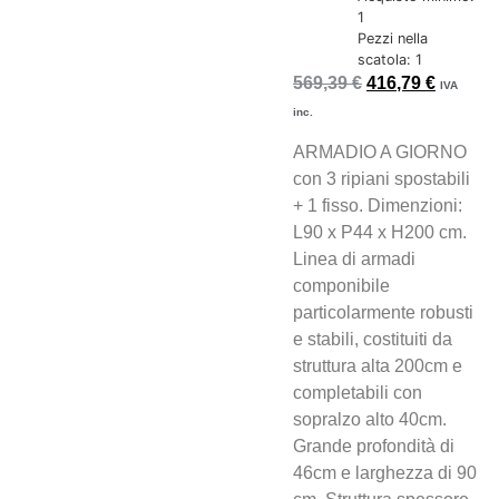
1
Pezzi nella
scatola: 1
569,39
€
416,79
€
IVA
inc.
ARMADIO A GIORNO
con 3 ripiani spostabili
+ 1 fisso. Dimenzioni:
L90 x P44 x H200 cm.
Linea di armadi
componibile
particolarmente robusti
e stabili, costituiti da
struttura alta 200cm e
completabili con
sopralzo alto 40cm.
Grande profondità di
46cm e larghezza di 90