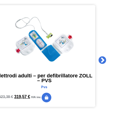
lettrodi adulti – per defibrillatore ZOLL
Agenda 
– PVS
16 x 16
Pvs
319,57
€
24,
523,38
€
28,89
€
IVA inc.