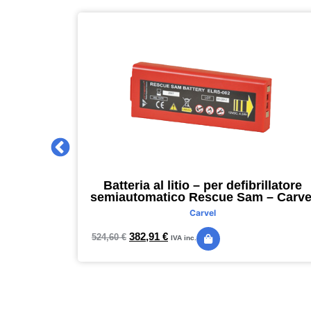
 2027 –
Batteria al litio – per defibrillatore
m – nero –
semiautomatico Rescue Sam – Carve
Carvel
382,91
€
524,60
€
IVA inc.