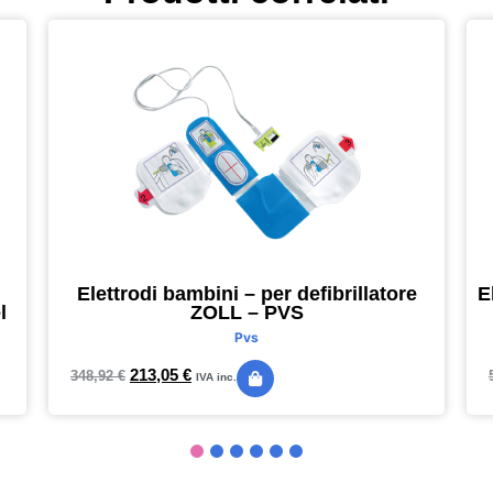
Elettrodi bambini – per defibrillatore
E
l
ZOLL – PVS
Pvs
213,05
€
348,92
€
IVA inc.