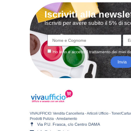
Iscriviti alla newsle
Iscriviti per avere subito il 5% di 
Ho letto e accetto il
trattamento
dei miei da
Invia
VIVAUFFICIO: Vendita Cancelleria - Articoli Ufficio - Toner/Cartu
Prodotti Pulizia - Arredamento
Via P.U. Frasca, c/o Centro DAMA