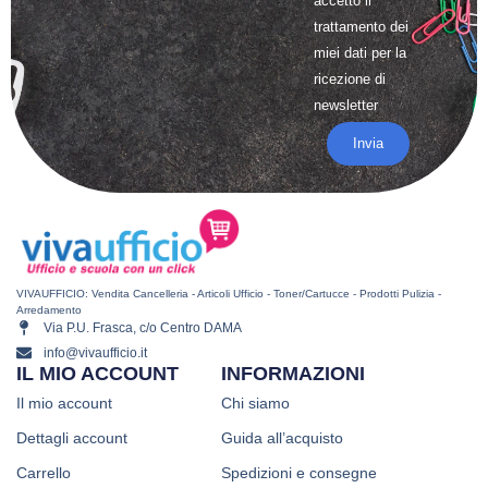
accetto il
trattamento
dei
miei dati per la
ricezione di
newsletter
Invia
VIVAUFFICIO: Vendita Cancelleria - Articoli Ufficio - Toner/Cartucce - Prodotti Pulizia -
Arredamento
Via P.U. Frasca, c/o Centro DAMA
info@vivaufficio.it
IL MIO ACCOUNT
INFORMAZIONI
Il mio account
Chi siamo
Dettagli account
Guida all’acquisto
Carrello
Spedizioni e consegne