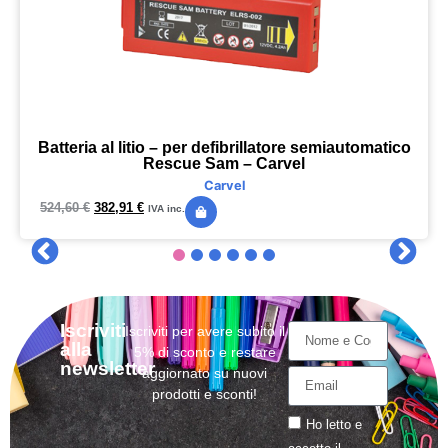
Batteria al litio – per defibrillatore semiautomatico
Rescue Sam – Carvel
Carvel
524,60
€
382,91
€
IVA inc.
Iscriviti
Iscriviti per avere subito il
alla
5% di sconto e restare
newsletter
aggiornato su nuovi
prodotti e sconti!
Ho letto e