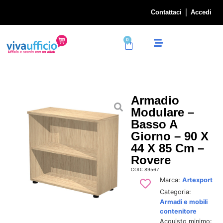
Contattaci
Accedi
0
Armadio
Modulare –
Basso A
Giorno – 90 X
44 X 85 Cm –
Rovere
COD: 89567
Marca:
Artexport
Categoria:
Armadi e mobili
contenitore
Acquisto minimo: