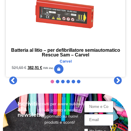
Batteria al litio – per defibrillatore semiautomatico
Rescue Sam – Carvel
Carvel
524,60
€
382,91
€
IVA inc.
Iscriviti
Iscriviti per avere subito il
alla
5% di sconto e restare
newsletter
aggiornato su nuovi
prodotti e sconti!