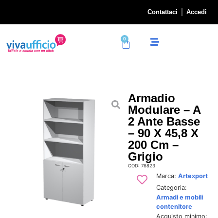
Contattaci
Accedi
0
Armadio
Modulare – A
2 Ante Basse
– 90 X 45,8 X
200 Cm –
Grigio
COD: 76823
Marca:
Artexport
Categoria:
Armadi e mobili
contenitore
Acquisto minimo: