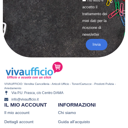
Ho letto e
accetto il
trattamento
dei
miei dati per la
ricezione di
newsletter
Invia
VIVAUFFICIO: Vendita Cancelleria - Articoli Ufficio - Toner/Cartucce - Prodotti Pulizia -
Arredamento
Via P.U. Frasca, c/o Centro DAMA
info@vivaufficio.it
IL MIO ACCOUNT
INFORMAZIONI
Il mio account
Chi siamo
Dettagli account
Guida all’acquisto