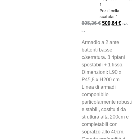
1
Pezzi nella
scatola: 1
695,36
€
509,64
€
IVA
inc.
Armadio a 2 ante
battenti basse
c/serratura. 3 ripiani
spostabili + 1 fisso.
Dimenzioni: L90 x
P45,8 x H200 cm.
Linea di armadi
componibile
particolarmente robusti
e stabili, costituiti da
struttura alta 200cm e
completabili con
sopralzo alto 40cm.