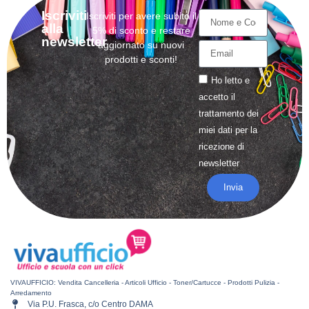
Iscriviti
Iscriviti per avere subito il
alla
5% di sconto e restare
newsletter
aggiornato su nuovi
prodotti e sconti!
Ho letto e
accetto il
trattamento
dei
miei dati per la
ricezione di
newsletter
Invia
VIVAUFFICIO: Vendita Cancelleria - Articoli Ufficio - Toner/Cartucce - Prodotti Pulizia -
Arredamento
Via P.U. Frasca, c/o Centro DAMA