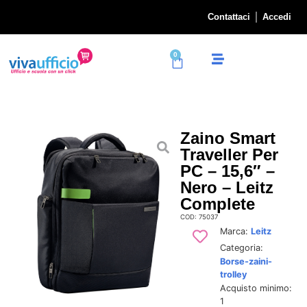
Contattaci
Accedi
0
Zaino Smart
Traveller Per
PC – 15,6″ –
Nero – Leitz
Complete
COD: 75037
Marca:
Leitz
Categoria:
Borse-zaini-
trolley
Acquisto minimo:
1