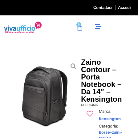
Contattaci
Accedi
0
Zaino
Contour –
Porta
Notebook –
Da 14″ –
Kensington
COD: 94507
Marca:
Kensington
Categoria:
Borse-zaini-