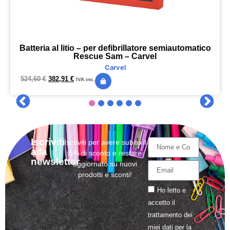
Batteria al litio – per defibrillatore semiautomatico
Rescue Sam – Carvel
Carvel
524,60
€
382,91
€
IVA inc.
Iscriviti
Iscriviti per avere subito il
alla
5% di sconto e restare
newsletter
aggiornato su nuovi
prodotti e sconti!
Ho letto e
accetto il
trattamento
dei
miei dati per la