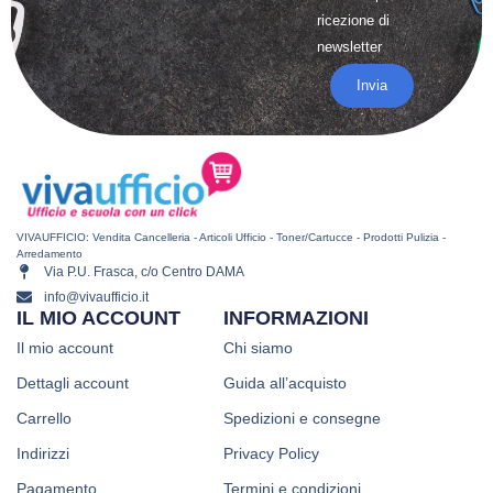
ricezione di
newsletter
Invia
VIVAUFFICIO: Vendita Cancelleria - Articoli Ufficio - Toner/Cartucce - Prodotti Pulizia -
Arredamento
Via P.U. Frasca, c/o Centro DAMA
info@vivaufficio.it
IL MIO ACCOUNT
INFORMAZIONI
Il mio account
Chi siamo
Dettagli account
Guida all’acquisto
Carrello
Spedizioni e consegne
Indirizzi
Privacy Policy
Pagamento
Termini e condizioni