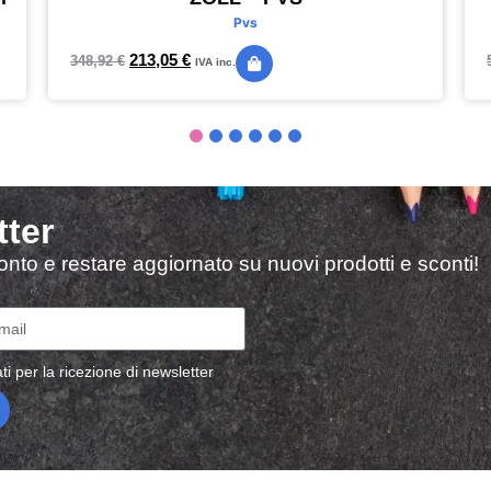
Pvs
213,05
€
348,92
€
IVA inc.
tter
sconto e restare aggiornato su nuovi prodotti e sconti!
ti per la ricezione di newsletter