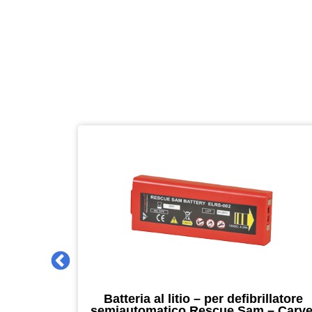
 2027 –
Batteria al litio – per defibrillatore
m – nero –
semiautomatico Rescue Sam – Carve