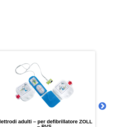
lettrodi adulti – per defibrillatore ZOLL
Agenda 
– PVS
16 x 16