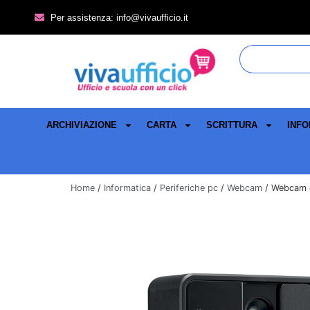
Per assistenza: info@vivaufficio.it
ARCHIVIAZIONE
CARTA
SCRITTURA
INFO
Home
/
Informatica
/
Periferiche pc
/
Webcam
/ Webcam g