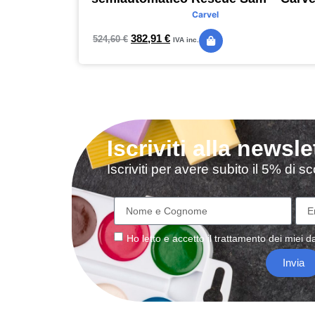
Carvel
382,91
€
524,60
€
IVA inc.
Iscriviti alla newsle
Iscriviti per avere subito il 5% di 
Ho letto e accetto il
trattamento
dei miei da
Invia