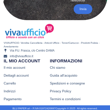
newsletter
Invia
VIVAUFFICIO: Vendita Cancelleria - Articoli Ufficio - Toner/Cartucce - Prodotti Pulizia -
Arredamento
Via P.U. Frasca, c/o Centro DAMA
info@vivaufficio.it
IL MIO ACCOUNT
INFORMAZIONI
Il mio account
Chi siamo
Dettagli account
Guida all’acquisto
Carrello
Spedizioni e consegne
Indirizzi
Privacy Policy
Pagamento
Termini e condizioni
BLU PAPER srl – P.IVA 01972420697
Copyright © 2025
.
All rights reserved.