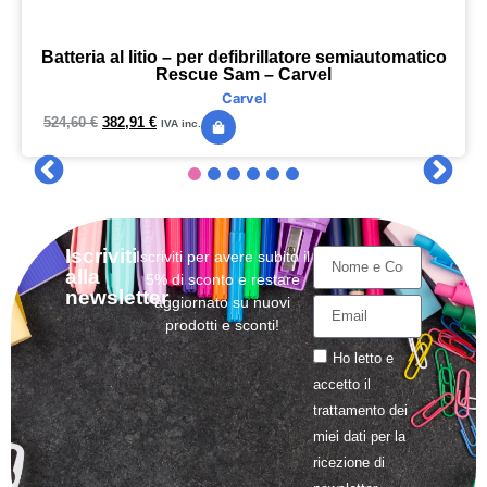
Batteria al litio – per defibrillatore semiautomatico
Rescue Sam – Carvel
Carvel
524,60
€
382,91
€
IVA inc.
Iscriviti
Iscriviti per avere subito il
alla
5% di sconto e restare
newsletter
aggiornato su nuovi
prodotti e sconti!
Ho letto e
accetto il
trattamento
dei
miei dati per la
ricezione di