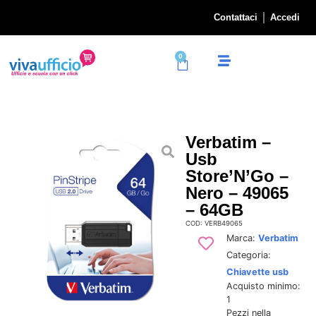
Contattaci
Accedi
0
Verbatim –
Usb
Store’N’Go –
Nero – 49065
– 64GB
COD: VERB49065
Marca:
Verbatim
Categoria:
Chiavette usb
Acquisto minimo:
1
Pezzi nella