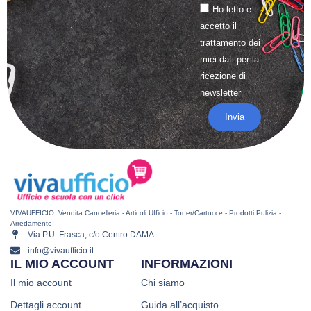
Ho letto e
accetto il
trattamento
dei
miei dati per la
ricezione di
newsletter
Invia
VIVAUFFICIO: Vendita Cancelleria - Articoli Ufficio - Toner/Cartucce - Prodotti Pulizia -
Arredamento
Via P.U. Frasca, c/o Centro DAMA
info@vivaufficio.it
IL MIO ACCOUNT
INFORMAZIONI
Il mio account
Chi siamo
Dettagli account
Guida all’acquisto