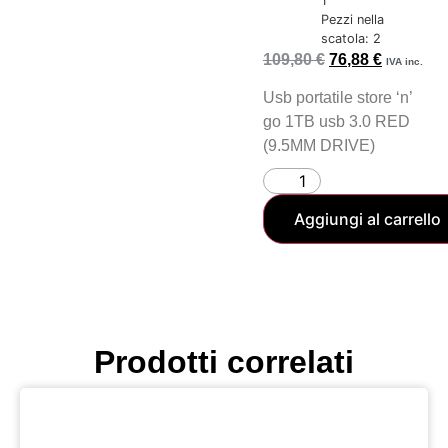
1
Pezzi nella
scatola: 2
109,80
€
76,88
€
IVA inc.
Usb portatile store ‘n’
go 1TB usb 3.0 RED
(9.5MM DRIVE)
Aggiungi al carrello
Prodotti correlati