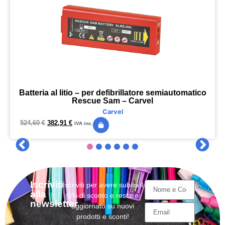
Batteria al litio – per defibrillatore semiautomatico
Rescue Sam – Carvel
Carvel
524,60
€
382,91
€
IVA inc.
Iscriviti
Iscriviti per avere subito il
alla
5% di sconto e restare
newsletter
aggiornato su nuovi
prodotti e sconti!