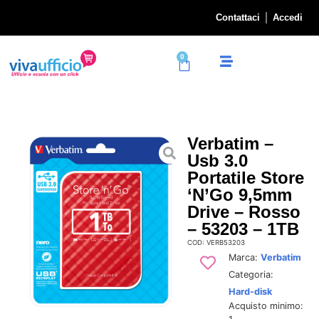
Contattaci
Accedi
0
Verbatim –
Usb 3.0
Portatile Store
‘N’Go 9,5mm
Drive – Rosso
– 53203 – 1TB
COD: VERB53203
Marca:
Verbatim
Categoria:
Hard-disk
Acquisto minimo: