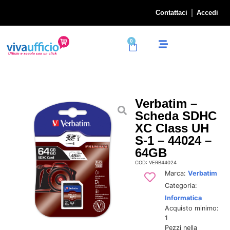
Contattaci
Accedi
0
Verbatim –
Scheda SDHC
XC Class UH
S-1 – 44024 –
64GB
COD: VERB44024
Marca:
Verbatim
Categoria:
Informatica
Acquisto minimo:
1
Pezzi nella