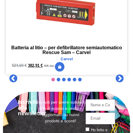
Batteria al litio – per defibrillatore semiautomatico
Rescue Sam – Carvel
Carvel
524,60
€
382,91
€
IVA inc.
Iscriviti
Iscriviti per avere subito il
alla
5% di sconto e restare
newsletter
aggiornato su nuovi
prodotti e sconti!
Ho letto e