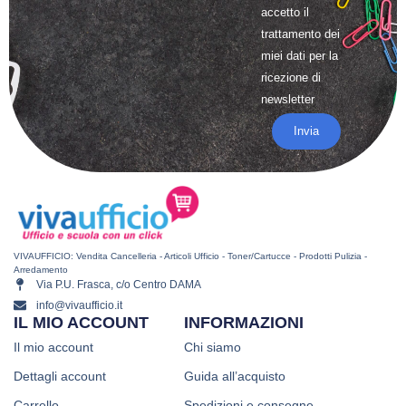
accetto il
trattamento
dei
miei dati per la
ricezione di
newsletter
Invia
VIVAUFFICIO: Vendita Cancelleria - Articoli Ufficio - Toner/Cartucce - Prodotti Pulizia -
Arredamento
Via P.U. Frasca, c/o Centro DAMA
info@vivaufficio.it
IL MIO ACCOUNT
INFORMAZIONI
Il mio account
Chi siamo
Dettagli account
Guida all’acquisto
Carrello
Spedizioni e consegne