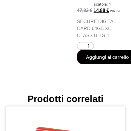
scatola: 1
47,82
€
14,88
€
IVA inc.
SECURE DIGITAL
CARD 64GB XC
CLASS UH S-1
Aggiungi al carrello
Prodotti correlati