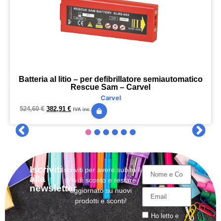
Batteria al litio – per defibrillatore semiautomatico
Rescue Sam – Carvel
Carvel
524,60
€
382,91
€
IVA inc.
Iscriviti
Iscriviti per avere subito il
alla
5% di sconto e restare
newsletter
aggiornato su nuovi
prodotti e sconti!
Ho letto e