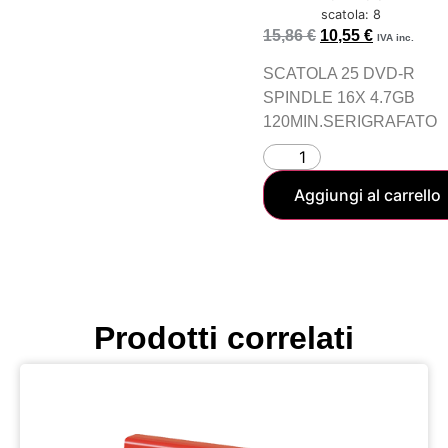
scatola: 8
15,86
€
10,55
€
IVA inc.
SCATOLA 25 DVD-R
SPINDLE 16X 4.7GB
120MIN.SERIGRAFATO
Aggiungi al carrello
Prodotti correlati