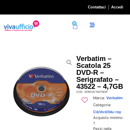
Contattaci
Accedi
0
Verbatim –
Scatola 25
DVD-R –
Serigrafato –
43522 – 4,7GB
COD: VERDVD-R4716SP
Marca:
Verbatim
Categoria:
Cd/dvd/blu-ray
Acquisto minimo:
1
Pezzi nella