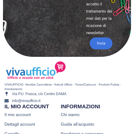
accetto il
trattamento
dei
miei dati per la
ricezione di
newsletter
Invia
VIVAUFFICIO: Vendita Cancelleria - Articoli Ufficio - Toner/Cartucce - Prodotti Pulizia -
Arredamento
Via P.U. Frasca, c/o Centro DAMA
info@vivaufficio.it
IL MIO ACCOUNT
INFORMAZIONI
Il mio account
Chi siamo
Dettagli account
Guida all’acquisto
Carrello
Spedizioni e consegne