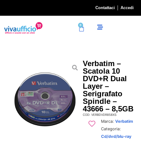
Contattaci
Accedi
0
Verbatim –
Scatola 10
DVD+R Dual
Layer –
Serigrafato
Spindle –
43666 – 8,5GB
COD: VERBDVDR858XS
Marca:
Verbatim
Categoria:
Cd/dvd/blu-ray