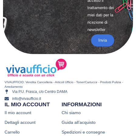
accetto il
trattamento
dei
miei dati per la
ricezione di
newsletter
Invia
VIVAUFFICIO: Vendita Cancelleria - Articoli Ufficio - Toner/Cartucce - Prodotti Pulizia -
Arredamento
Via P.U. Frasca, c/o Centro DAMA
info@vivaufficio.it
IL MIO ACCOUNT
INFORMAZIONI
Il mio account
Chi siamo
Dettagli account
Guida all’acquisto
Carrello
Spedizioni e consegne