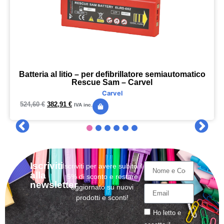
Batteria al litio – per defibrillatore semiautomatico
Rescue Sam – Carvel
Carvel
524,60
€
382,91
€
IVA inc.
Iscriviti
Iscriviti per avere subito il
alla
5% di sconto e restare
newsletter
aggiornato su nuovi
prodotti e sconti!
Ho letto e