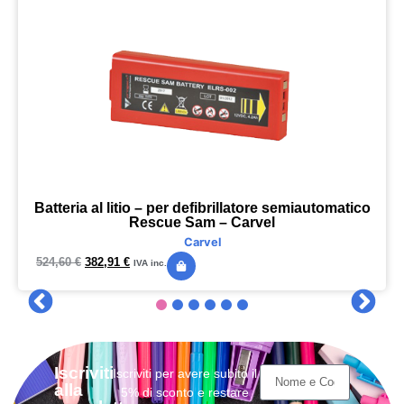
Batteria al litio – per defibrillatore semiautomatico
Rescue Sam – Carvel
Carvel
524,60
€
382,91
€
IVA inc.
Iscriviti
Iscriviti per avere subito il
alla
5% di sconto e restare