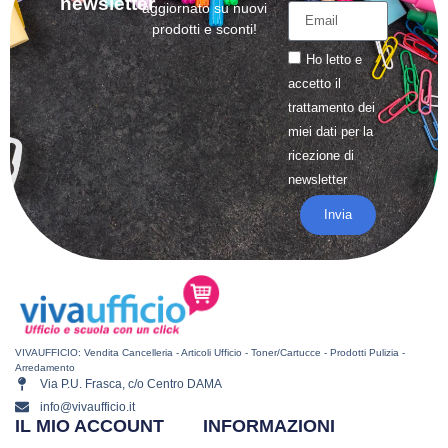
newsletter
aggiornato su nuovi
prodotti e sconti!
Ho letto e
accetto il
trattamento
dei
miei dati per la
ricezione di
newsletter
Invia
VIVAUFFICIO: Vendita Cancelleria - Articoli Ufficio - Toner/Cartucce - Prodotti Pulizia -
Arredamento
Via P.U. Frasca, c/o Centro DAMA
info@vivaufficio.it
IL MIO ACCOUNT
INFORMAZIONI