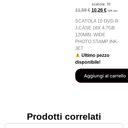
scatola: 10
11,59
€
10,26
€
IVA inc.
SCATOLA 10 DVD-R
J.CASE 16X 4.7GB
120MIN. WIDE
PHOTO STAMP INK-
JET
Ultimo pezzo
disponibile!
Aggiungi al carrello
Prodotti correlati