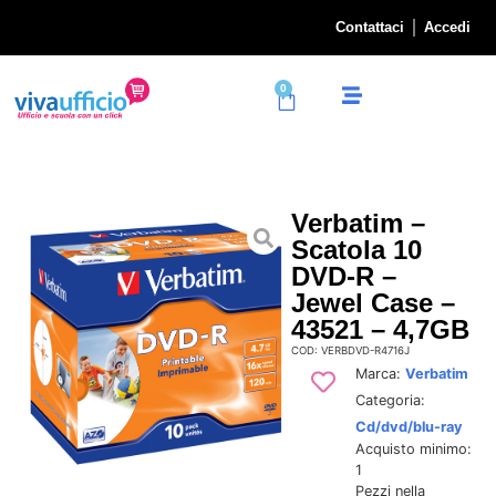
Contattaci
Accedi
0
Verbatim –
Scatola 10
DVD-R –
Jewel Case –
43521 – 4,7GB
COD: VERBDVD-R4716J
Marca:
Verbatim
Categoria:
Cd/dvd/blu-ray
Acquisto minimo:
1
Pezzi nella