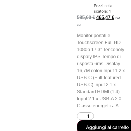
1
Pezzi nella
scatola: 1
585,60
€
465,47
€
IVA
inc.
Monitor portatile
Touchscreen Full HD
1080p 17.3” Tenconoly
dispaly IPS Tempo di
risposta 6ms Display
16,7M colori Input 1 2 x
USB-C (Full-featured
USB-C) Input 2 1 x
Standard HDMI (1.4)
Input 2 1 x USB-A 2.0
Classe energetica A
Aggiungi al carrello