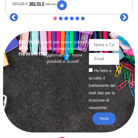
524,60
€
382,91
€
IVA inc.
Iscriviti
Iscriviti per avere subito il
alla
5% di sconto e restare
newsletter
aggiornato su nuovi
prodotti e sconti!
Ho letto e
accetto il
trattamento
dei
miei dati per la
ricezione di
newsletter
Invia