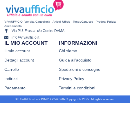
VIVAUFFICIO: Vendita Cancelleria - Articoli Ufficio - Toner/Cartucce - Prodotti Pulizia -
Arredamento
Via P.U. Frasca, c/o Centro DAMA
info@vivaufficio.it
IL MIO ACCOUNT
INFORMAZIONI
Il mio account
Chi siamo
Dettagli account
Guida all’acquisto
Carrello
Spedizioni e consegne
Indirizzi
Privacy Policy
Pagamento
Termini e condizioni
BLU PAPER srl – P.IVA 01972420697
Copyright © 2025
.
All rights reserved.