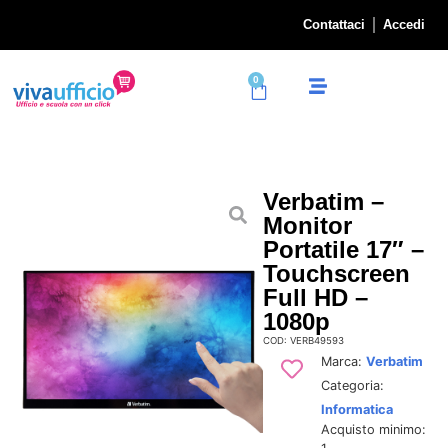
Contattaci
Accedi
0
Verbatim –
Monitor
Portatile 17″ –
Touchscreen
Full HD –
1080p
COD: VERB49593
Marca:
Verbatim
Categoria:
Informatica
Acquisto minimo: