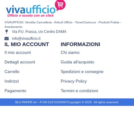
VIVAUFFICIO: Vendita Cancelleria - Articoli Ufficio - Toner/Cartucce - Prodotti Pulizia -
Arredamento
Via P.U. Frasca, c/o Centro DAMA
info@vivaufficio.it
IL MIO ACCOUNT
INFORMAZIONI
Il mio account
Chi siamo
Dettagli account
Guida all’acquisto
Carrello
Spedizioni e consegne
Indirizzi
Privacy Policy
Pagamento
Termini e condizioni
BLU PAPER srl – P.IVA 01972420697
Copyright © 2025
.
All rights reserved.