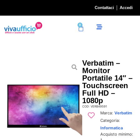
Contattaci
Accedi
0
Verbatim –
Monitor
Portatile 14″ –
Touchscreen
Full HD –
1080p
COD: VERB49591
Marca:
Verbatim
Categoria:
Informatica
Acquisto minimo: