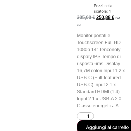
1
Pezzi nella
scatola: 1
305,00
€
250,88
€
IVA
inc.
Monitor portatile
Touchscreen Full HD
1080p 14” Tenconoly
dispaly IPS Tempo di
risposta 6ms Display
16,7M colori Input 1 2 x
USB-C (Full-featured
USB-C) Input 2 1 x
Standard HDMI (1.4)
Input 2 1 x USB-A 2.0
Classe energetica A
Aggiungi al carrello