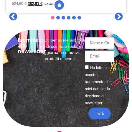
524,60
€
382,91
€
IVA inc.
Iscriviti
Iscriviti per avere subito il
alla
5% di sconto e restare
newsletter
aggiornato su nuovi
prodotti e sconti!
Ho letto e
accetto il
trattamento
dei
miei dati per la
ricezione di
newsletter
Invia