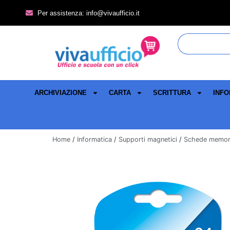
Per assistenza: info@vivaufficio.it
ARCHIVIAZIONE
CARTA
SCRITTURA
INFO
Home
/
Informatica
/
Supporti magnetici
/
Schede memor