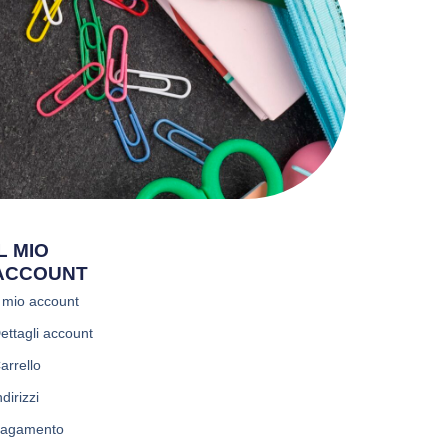
IL MIO
ACCOUNT
l mio account
ettagli account
arrello
ndirizzi
agamento