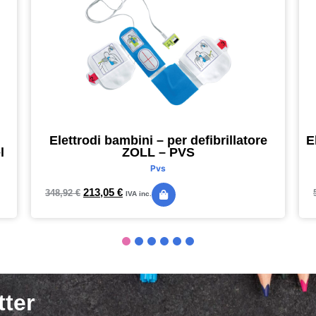
Elettrodi bambini – per defibrillatore
E
l
ZOLL – PVS
Pvs
213,05
€
348,92
€
IVA inc.
tter