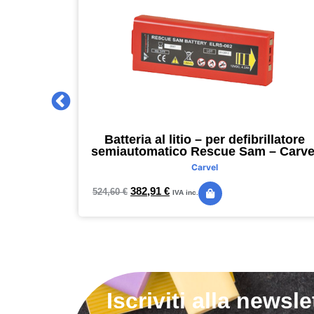
 2027 –
Batteria al litio – per defibrillatore
m – nero –
semiautomatico Rescue Sam – Carve
Carvel
382,91
€
524,60
€
IVA inc.
Iscriviti alla newsle