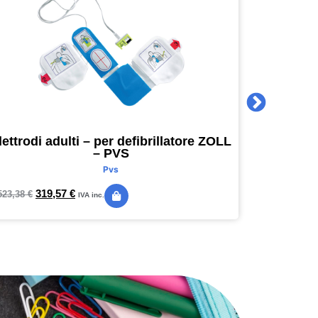
lettrodi adulti – per defibrillatore ZOLL
Agenda 
– PVS
16 x 16
Pvs
319,57
€
24,
523,38
€
28,89
€
IVA inc.