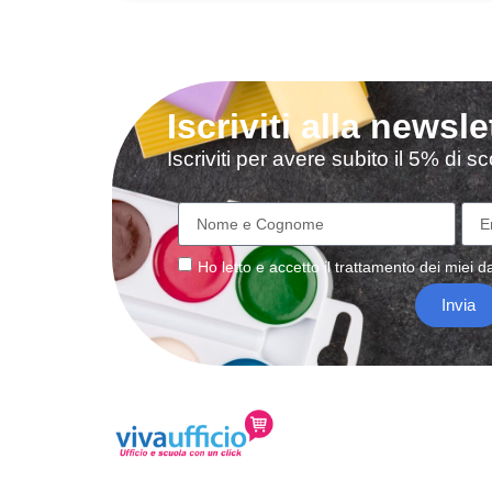
Iscriviti alla newsle
Iscriviti per avere subito il 5% di 
Ho letto e accetto il
trattamento
dei miei da
Invia