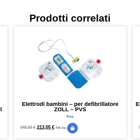
Prodotti correlati
Elettrodi bambini – per defibrillatore
E
l
ZOLL – PVS
Pvs
213,05
€
348,92
€
IVA inc.