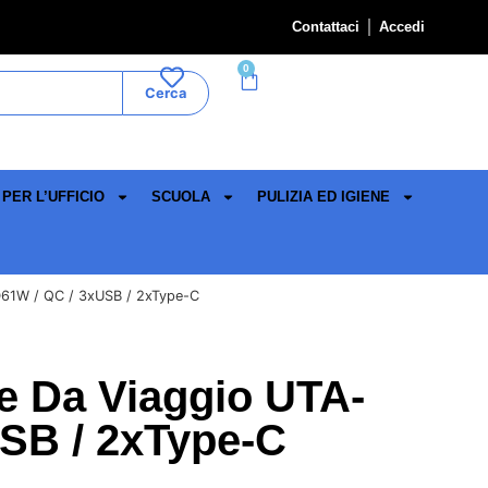
Contattaci
Accedi
0
Cerca
PER L’UFFICIO
SCUOLA
PULIZIA ED IGIENE
D61W / QC / 3xUSB / 2xType-C
re Da Viaggio UTA-
SB / 2xType-C