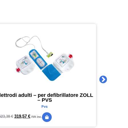
lettrodi adulti – per defibrillatore ZOLL
Agenda 
– PVS
16 x 16
Pvs
319,57
€
24,
523,38
€
28,89
€
IVA inc.