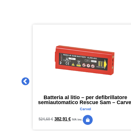
 2027 –
Batteria al litio – per defibrillatore
m – nero –
semiautomatico Rescue Sam – Carve
Carvel
382,91
€
524,60
€
IVA inc.