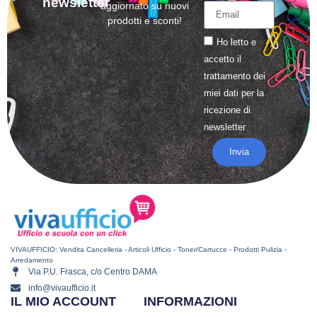
newsletter
aggiornato su nuovi
prodotti e sconti!
Ho letto e
accetto il
trattamento
dei
miei dati per la
ricezione di
newsletter
Invia
VIVAUFFICIO: Vendita Cancelleria - Articoli Ufficio - Toner/Cartucce - Prodotti Pulizia -
Arredamento
Via P.U. Frasca, c/o Centro DAMA
info@vivaufficio.it
IL MIO ACCOUNT
INFORMAZIONI