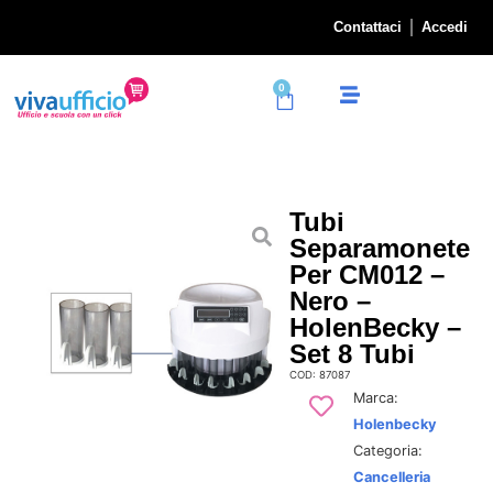
Contattaci
Accedi
0
Tubi
Separamonete
Per CM012 –
Nero –
HolenBecky –
Set 8 Tubi
COD: 87087
Marca:
Holenbecky
Categoria:
Cancelleria