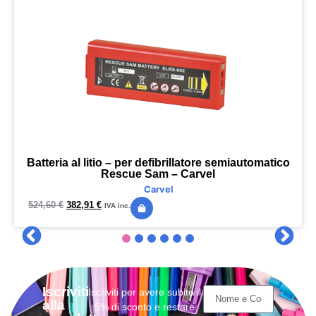
Batteria al litio – per defibrillatore semiautomatico
Rescue Sam – Carvel
Carvel
524,60
€
382,91
€
IVA inc.
Iscriviti
Iscriviti per avere subito il
alla
5% di sconto e restare