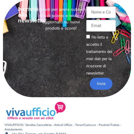
Iscriviti
Iscriviti per avere subito il
alla
5% di sconto e restare
newsletter
aggiornato su nuovi
prodotti e sconti!
Ho letto e
accetto il
trattamento
dei
miei dati per la
ricezione di
newsletter
Invia
VIVAUFFICIO: Vendita Cancelleria - Articoli Ufficio - Toner/Cartucce - Prodotti Pulizia -
Arredamento