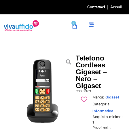
Contattaci
Accedi
0
Telefono
Cordless
Gigaset –
Nero –
Gigaset
COD: 93771
Marca:
Gigaset
Categoria:
Informatica
Acquisto minimo:
1
Pezzi nella