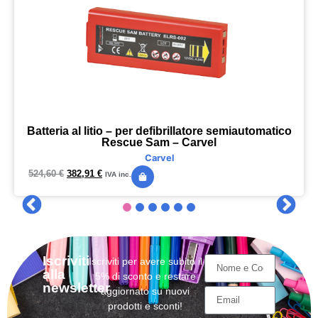
Batteria al litio – per defibrillatore semiautomatico
Rescue Sam – Carvel
Carvel
524,60
€
382,91
€
IVA inc.
Iscriviti
Iscriviti per avere subito il
alla
5% di sconto e restare
newsletter
aggiornato su nuovi
prodotti e sconti!