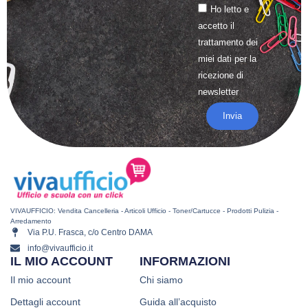
Ho letto e
accetto il
trattamento
dei
miei dati per la
ricezione di
newsletter
Invia
VIVAUFFICIO: Vendita Cancelleria - Articoli Ufficio - Toner/Cartucce - Prodotti Pulizia -
Arredamento
Via P.U. Frasca, c/o Centro DAMA
info@vivaufficio.it
IL MIO ACCOUNT
INFORMAZIONI
Il mio account
Chi siamo
Dettagli account
Guida all’acquisto