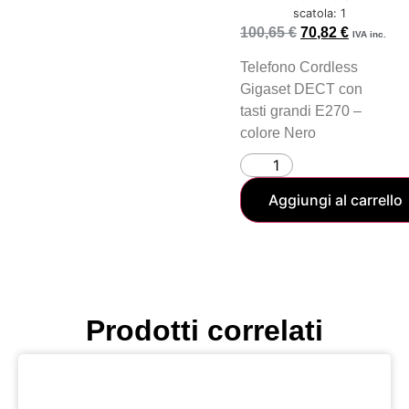
scatola: 1
100,65
€
70,82
€
IVA inc.
Telefono Cordless
Gigaset DECT con
tasti grandi E270 –
colore Nero
Aggiungi al carrello
Prodotti correlati