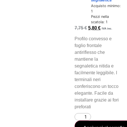
segnaletica
Acquisto minimo:
1
Pezzi nella
scatola: 1
7,75
€
5,80
€
IVA inc.
Profilo convesso e
foglio frontale
antiriflesso che
mantiene la
segnaletica nitida e
facilmente leggibile. I
terminali neri
conferiscono un tocco
elegante. Facile da
installare grazie ai fori
preforati