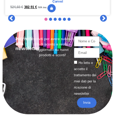
Carvel
524,60
€
382,91
€
IVA inc.
Iscriviti
Iscriviti per avere subito il
alla
5% di sconto e restare
newsletter
aggiornato su nuovi
prodotti e sconti!
Ho letto e
accetto il
trattamento
dei
miei dati per la
ricezione di
newsletter
Invia