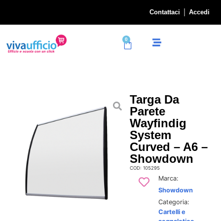
Contattaci
Accedi
0
Targa Da
Parete
Wayfindig
System
Curved – A6 –
Showdown
COD: 105295
Marca:
Showdown
Categoria:
Cartelli e