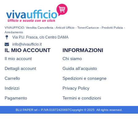
VIVAUFFICIO: Vendita Cancelleria - Articoli Ufficio - Toner/Cartucce - Prodotti Pulizia -
Arredamento
Via P.U. Frasca, c/o Centro DAMA
info@vivaufficio.it
IL MIO ACCOUNT
INFORMAZIONI
Il mio account
Chi siamo
Dettagli account
Guida all’acquisto
Carrello
Spedizioni e consegne
Indirizzi
Privacy Policy
Pagamento
Termini e condizioni
BLU PAPER srl – P.IVA 01972420697
Copyright © 2025
.
All rights reserved.