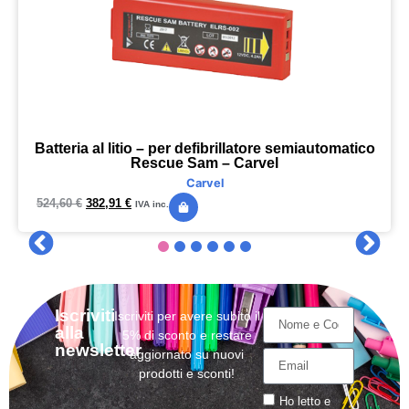
Batteria al litio – per defibrillatore semiautomatico
Rescue Sam – Carvel
Carvel
524,60
€
382,91
€
IVA inc.
Iscriviti
Iscriviti per avere subito il
alla
5% di sconto e restare
newsletter
aggiornato su nuovi
prodotti e sconti!
Ho letto e