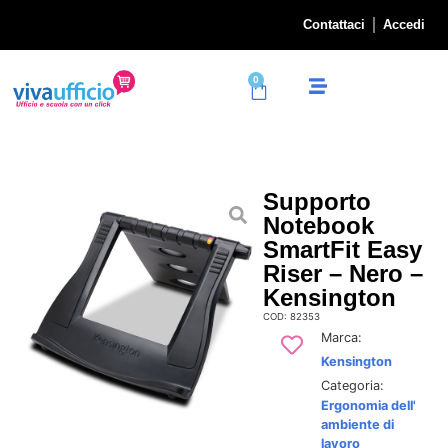
Contattaci
Accedi
0
Supporto
Notebook
SmartFit Easy
Riser – Nero –
Kensington
COD: 82353
Marca:
Kensington
Categoria:
Ergonomia dell'
ambiente di
lavoro