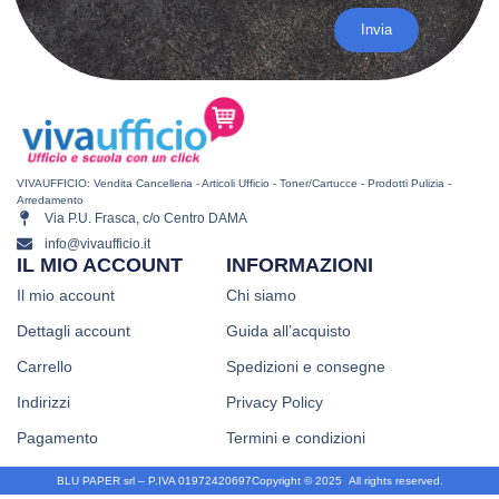
Invia
VIVAUFFICIO: Vendita Cancelleria - Articoli Ufficio - Toner/Cartucce - Prodotti Pulizia -
Arredamento
Via P.U. Frasca, c/o Centro DAMA
info@vivaufficio.it
IL MIO ACCOUNT
INFORMAZIONI
Il mio account
Chi siamo
Dettagli account
Guida all’acquisto
Carrello
Spedizioni e consegne
Indirizzi
Privacy Policy
Pagamento
Termini e condizioni
BLU PAPER srl – P.IVA 01972420697
Copyright © 2025
.
All rights reserved.