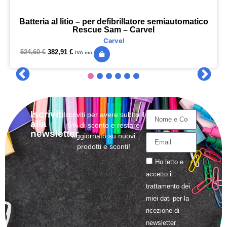
Batteria al litio – per defibrillatore semiautomatico
Rescue Sam – Carvel
Carvel
524,60
€
382,91
€
IVA inc.
Iscriviti
Iscriviti per avere subito il
alla
5% di sconto e restare
newsletter
aggiornato su nuovi
prodotti e sconti!
Ho letto e
accetto il
trattamento
dei
miei dati per la
ricezione di
newsletter