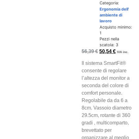
Categoria:
Ergonomia dell'
ambiente di
lavoro
Acquisto minimo:
1
Pezzi nella
scatola: 3
56,39
€
50,54
€
IVA inc.
Il sistema SmartFit®
consente di regolare
l’altezza del monitor a
seconda del colore di
comfort personale.
Regolabile da da 6 a
8cm. Vassoio diametro
29.5cm, rotante di 360
gradi , multicomparto,
brevettato per
organizzare al meglio