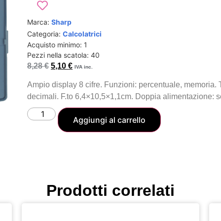
Marca:
Sharp
Categoria:
Calcolatrici
Acquisto minimo: 1
Pezzi nella scatola: 40
8,28
€
5,10
€
IVA inc.
Ampio display 8 cifre. Funzioni: percentuale, memoria. T
decimali. F.to 6,4×10,5×1,1cm. Doppia alimentazione: sol
Aggiungi al carrello
Prodotti correlati