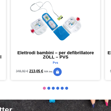
Elettrodi bambini – per defibrillatore
E
l
ZOLL – PVS
Pvs
213,05
€
348,92
€
IVA inc.
tter