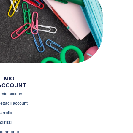
IL MIO
ACCOUNT
l mio account
ettagli account
arrello
ndirizzi
agamento