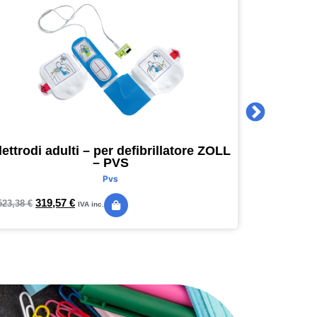
lettrodi adulti – per defibrillatore ZOLL
Agenda 
– PVS
16 x 16
Pvs
319,57
€
24,
523,38
€
28,89
€
IVA inc.