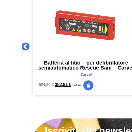
 2027 –
Batteria al litio – per defibrillatore
m – nero –
semiautomatico Rescue Sam – Carve
Carvel
382,91
€
524,60
€
IVA inc.
Iscriviti alla newsle