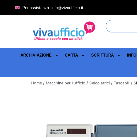
Per assistenza: info@vivaufficio.it
ARCHIVIAZIONE
CARTA
SCRITTURA
INFO
Home
/
Macchine per l'ufficio
/
Calcolatrici
/
Tascabili
/ S