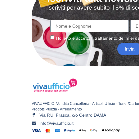
Iscriviti per avere subito il 5% di 
Ho letto e accetto il
trattamento
dei miei da
Invia
VIVAUFFICIO: Vendita Cancelleria - Articoli Ufficio - Toner/Cartu
Prodotti Pulizia - Arredamento
Via P.U. Frasca, c/o Centro DAMA
info@vivaufficio.it