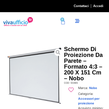
Contattaci
Accedi
0
Schermo Di
Proiezione Da
Parete –
Formato 4:3 –
200 X 151 Cm
– Nobo
COD: 50485
Marca:
Nobo
Categoria:
Accessori per
proiezione
Acquisto minimo: