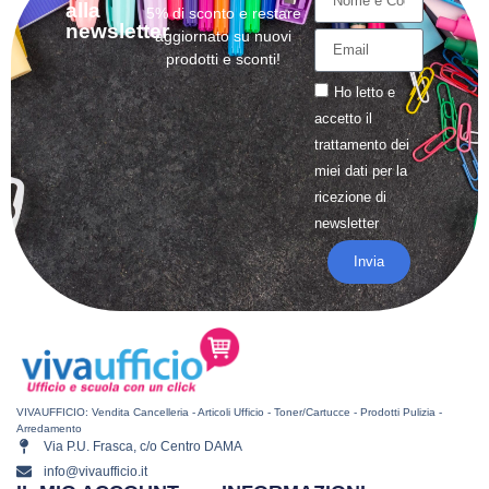
alla
5% di sconto e restare
newsletter
aggiornato su nuovi
prodotti e sconti!
Ho letto e
accetto il
trattamento
dei
miei dati per la
ricezione di
newsletter
Invia
VIVAUFFICIO: Vendita Cancelleria - Articoli Ufficio - Toner/Cartucce - Prodotti Pulizia -
Arredamento
Via P.U. Frasca, c/o Centro DAMA
info@vivaufficio.it