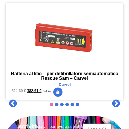
Batteria al litio – per defibrillatore semiautomatico
Rescue Sam – Carvel
Carvel
524,60
€
382,91
€
IVA inc.
Iscriviti
Iscriviti per avere subito il