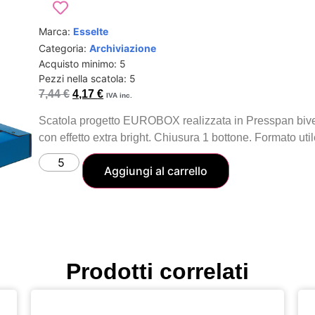
Marca:
Esselte
Categoria:
Archiviazione
Acquisto minimo: 5
Pezzi nella scatola: 5
7,44
€
4,17
€
IVA inc.
Scatola progetto EUROBOX realizzata in Presspan biver
con effetto extra bright. Chiusura 1 bottone. Formato u
Aggiungi al carrello
Prodotti correlati