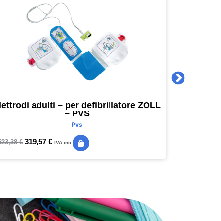
lettrodi adulti – per defibrillatore ZOLL
Agenda 
– PVS
16 x 16
Pvs
319,57
€
24,
523,38
€
28,89
€
IVA inc.