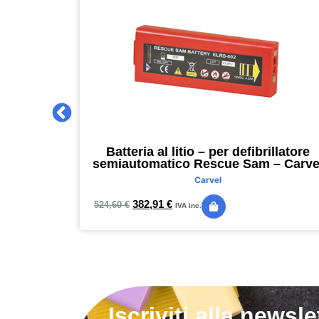
 2027 –
Batteria al litio – per defibrillatore
m – nero –
semiautomatico Rescue Sam – Carve
Carvel
382,91
€
524,60
€
IVA inc.
Iscriviti alla newsle