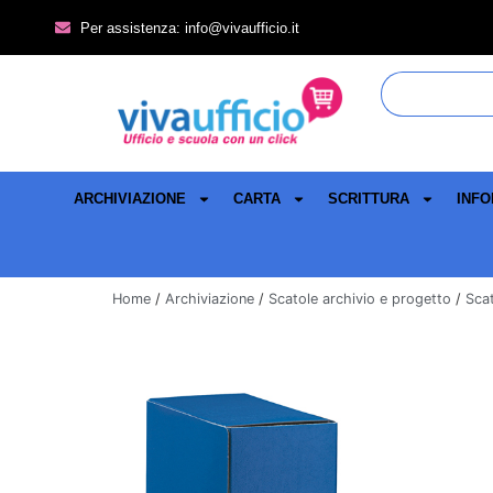
Per assistenza: info@vivaufficio.it
ARCHIVIAZIONE
CARTA
SCRITTURA
INFO
Home
/
Archiviazione
/
Scatole archivio e progetto
/
Scat