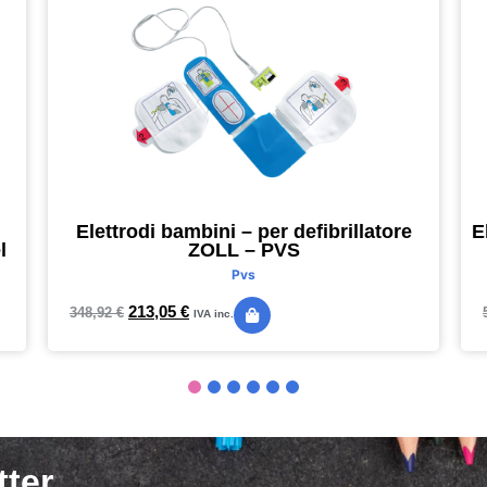
Elettrodi bambini – per defibrillatore
E
l
ZOLL – PVS
Pvs
213,05
€
348,92
€
IVA inc.
tter