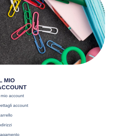
IL MIO
ACCOUNT
l mio account
ettagli account
arrello
ndirizzi
agamento