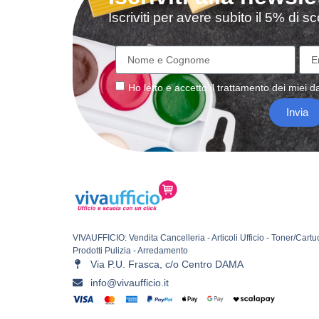
Iscriviti per avere subito il 5% di 
Ho letto e accetto il
trattamento
dei miei da
Invia
VIVAUFFICIO: Vendita Cancelleria - Articoli Ufficio - Toner/Cartu
Prodotti Pulizia - Arredamento
Via P.U. Frasca, c/o Centro DAMA
info@vivaufficio.it