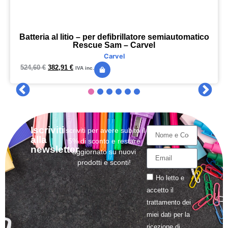
Batteria al litio – per defibrillatore semiautomatico
Rescue Sam – Carvel
Carvel
524,60
€
382,91
€
IVA inc.
Iscriviti
Iscriviti per avere subito il
alla
5% di sconto e restare
newsletter
aggiornato su nuovi
prodotti e sconti!
Ho letto e
accetto il
trattamento
dei
miei dati per la
ricezione di