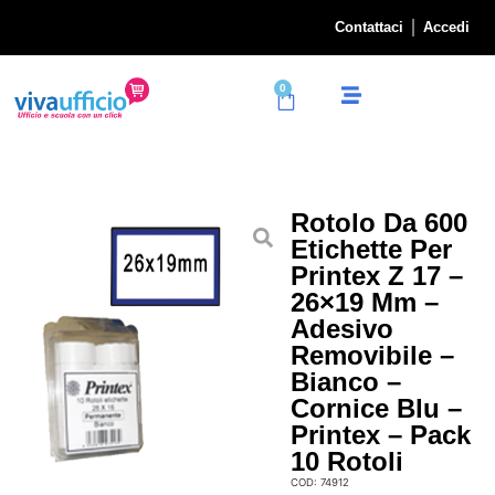
Contattaci
Accedi
0
Rotolo Da 600
Etichette Per
Printex Z 17 –
26×19 Mm –
Adesivo
Removibile –
Bianco –
Cornice Blu –
Printex – Pack
10 Rotoli
COD: 74912