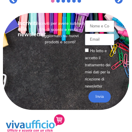
Iscriviti
Iscriviti per avere subito il
alla
5% di sconto e restare
newsletter
aggiornato su nuovi
prodotti e sconti!
Ho letto e
accetto il
trattamento
dei
miei dati per la
ricezione di
newsletter
Invia