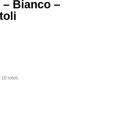
 – Bianco –
toli
10 rotoli.