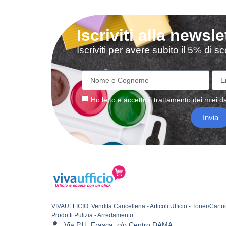
Iscriviti alla newsle
Iscriviti per avere subito il 5% di 
Ho letto e accetto il
trattamento
dei miei da
Invia
VIVAUFFICIO: Vendita Cancelleria - Articoli Ufficio - Toner/Cartu
Prodotti Pulizia - Arredamento
Via P.U. Frasca, c/o Centro DAMA