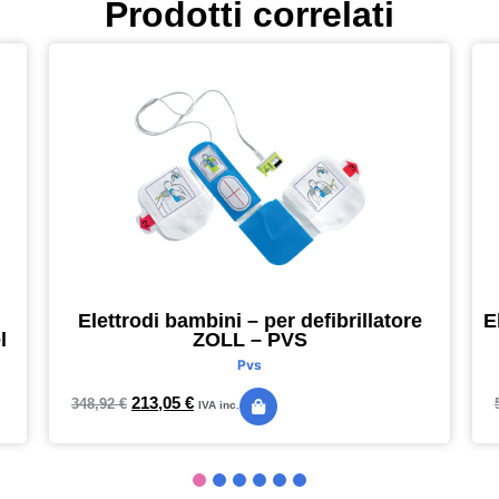
Prodotti correlati
Elettrodi bambini – per defibrillatore
E
l
ZOLL – PVS
Pvs
213,05
€
348,92
€
IVA inc.