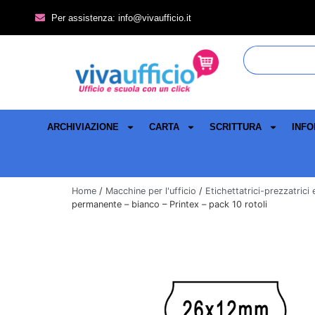
Per assistenza: info@vivaufficio.it
ARCHIVIAZIONE
CARTA
SCRITTURA
INFO
Home
/
Macchine per l'ufficio
/
Etichettatrici-prezzatrici
permanente – bianco – Printex – pack 10 rotoli