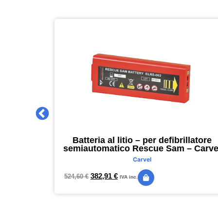
 2027 –
Batteria al litio – per defibrillatore
m – nero –
semiautomatico Rescue Sam – Carve
Carvel
382,91
€
524,60
€
IVA inc.