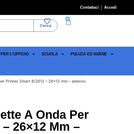
Contattaci
Accedi
0
Cerca
PER L’UFFICIO
SCUOLA
PULIZIA ED IGIENE
per Printex Smart 8/2612 – 26×12 mm – adesivo
hette A Onda Per
2 – 26×12 Mm –