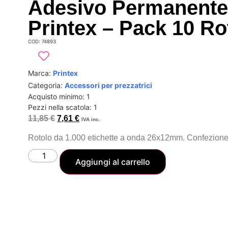
Adesivo Permanente
Printex – Pack 10 Ro
COD: 74893
Marca:
Printex
Categoria:
Accessori per prezzatrici
Acquisto minimo: 1
Pezzi nella scatola: 1
11,85
€
7,61
€
IVA inc.
Rotolo da 1.000 etichette a onda 26x12mm. Confezione 
Aggiungi al carrello