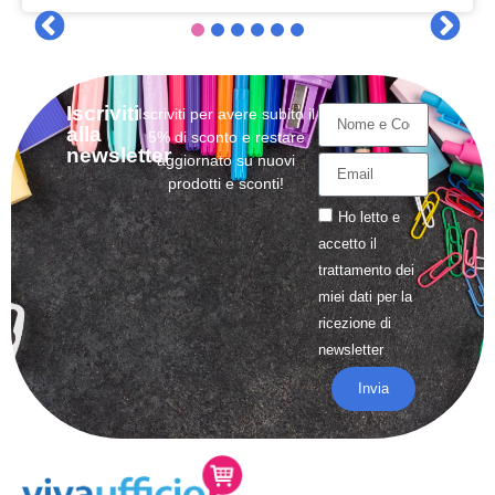
Iscriviti
Iscriviti per avere subito il
alla
5% di sconto e restare
newsletter
aggiornato su nuovi
prodotti e sconti!
Ho letto e
accetto il
trattamento
dei
miei dati per la
ricezione di
newsletter
Invia