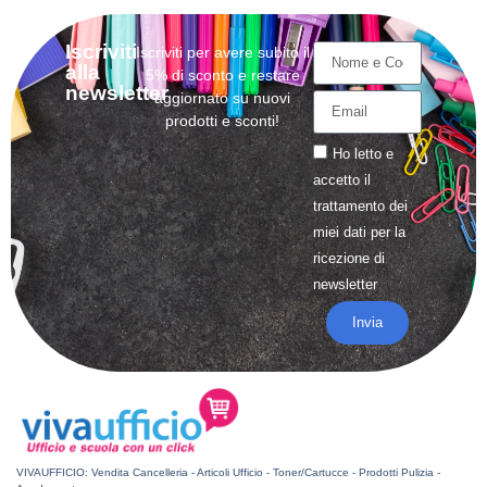
Iscriviti
Iscriviti per avere subito il
alla
5% di sconto e restare
newsletter
aggiornato su nuovi
prodotti e sconti!
Ho letto e
accetto il
trattamento
dei
miei dati per la
ricezione di
newsletter
Invia
VIVAUFFICIO: Vendita Cancelleria - Articoli Ufficio - Toner/Cartucce - Prodotti Pulizia -