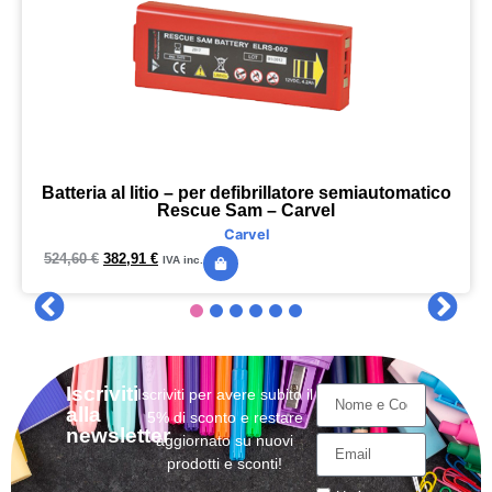
Batteria al litio – per defibrillatore semiautomatico
Rescue Sam – Carvel
Carvel
524,60
€
382,91
€
IVA inc.
Iscriviti
Iscriviti per avere subito il
alla
5% di sconto e restare
newsletter
aggiornato su nuovi
prodotti e sconti!