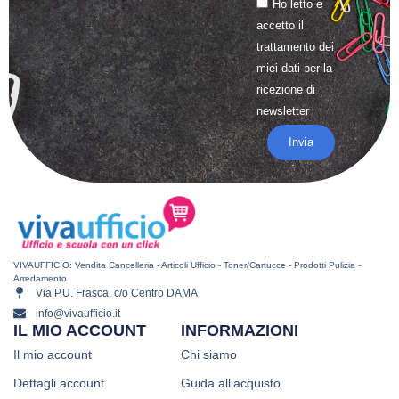
Ho letto e
accetto il
trattamento
dei
miei dati per la
ricezione di
newsletter
Invia
VIVAUFFICIO: Vendita Cancelleria - Articoli Ufficio - Toner/Cartucce - Prodotti Pulizia -
Arredamento
Via P.U. Frasca, c/o Centro DAMA
info@vivaufficio.it
IL MIO ACCOUNT
INFORMAZIONI
Il mio account
Chi siamo
Dettagli account
Guida all’acquisto