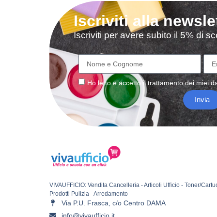
Iscriviti alla newsle
Iscriviti per avere subito il 5% di 
Ho letto e accetto il
trattamento
dei miei da
Invia
VIVAUFFICIO: Vendita Cancelleria - Articoli Ufficio - Toner/Cartu
Prodotti Pulizia - Arredamento
Via P.U. Frasca, c/o Centro DAMA
info@vivaufficio.it