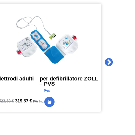
lettrodi adulti – per defibrillatore ZOLL
Agenda 
– PVS
16 x 16
Pvs
319,57
€
24,
523,38
€
28,89
€
IVA inc.