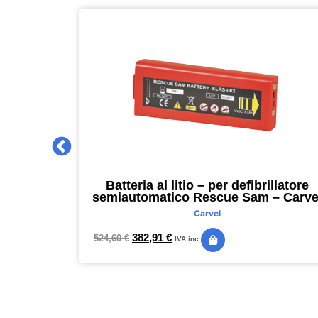
 2027 –
Batteria al litio – per defibrillatore
m – nero –
semiautomatico Rescue Sam – Carve
Carvel
382,91
€
524,60
€
IVA inc.