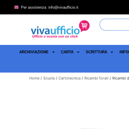
Per assistenza: info@vivaufficio.it
ARCHIVIAZIONE
CARTA
SCRITTURA
INFO
Home
/
Scuola
/
Cartotecnica
/
Ricambi forati
/ Ricambi di