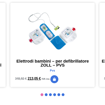
Elettrodi bambini – per defibrillatore
E
l
ZOLL – PVS
Pvs
213,05
€
348,92
€
IVA inc.