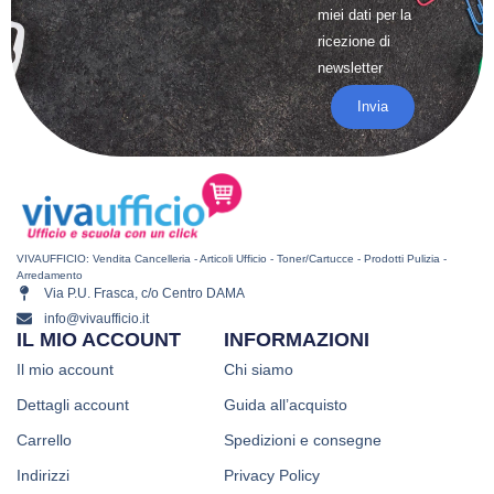
miei dati per la
ricezione di
newsletter
Invia
VIVAUFFICIO: Vendita Cancelleria - Articoli Ufficio - Toner/Cartucce - Prodotti Pulizia -
Arredamento
Via P.U. Frasca, c/o Centro DAMA
info@vivaufficio.it
IL MIO ACCOUNT
INFORMAZIONI
Il mio account
Chi siamo
Dettagli account
Guida all’acquisto
Carrello
Spedizioni e consegne
Indirizzi
Privacy Policy