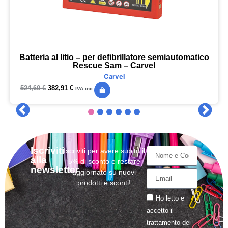
Batteria al litio – per defibrillatore semiautomatico
Rescue Sam – Carvel
Carvel
524,60
€
382,91
€
IVA inc.
Iscriviti
Iscriviti per avere subito il
alla
5% di sconto e restare
newsletter
aggiornato su nuovi
prodotti e sconti!
Ho letto e
accetto il
trattamento
dei