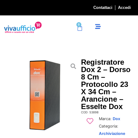
Contattaci
Accedi
0
Registratore
Dox 2 – Dorso
8 Cm –
Protocollo 23
X 34 Cm –
Arancione –
Esselte Dox
COD: 53898
Marca:
Dox
Categoria:
Archiviazione