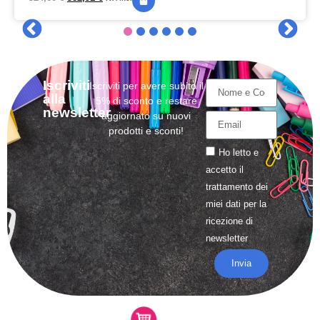
Iscriviti
Iscriviti per avere subito il
alla
5% di sconto e restare
newsletter
aggiornato su nuovi
prodotti e sconti!
Ho letto e
accetto il
trattamento
dei
miei dati per la
ricezione di
newsletter
Invia