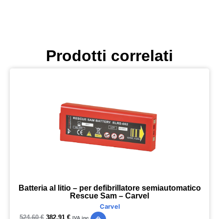
Prodotti correlati
Batteria al litio – per defibrillatore semiautomatico
Rescue Sam – Carvel
Carvel
524,60
€
382,91
€
IVA inc.