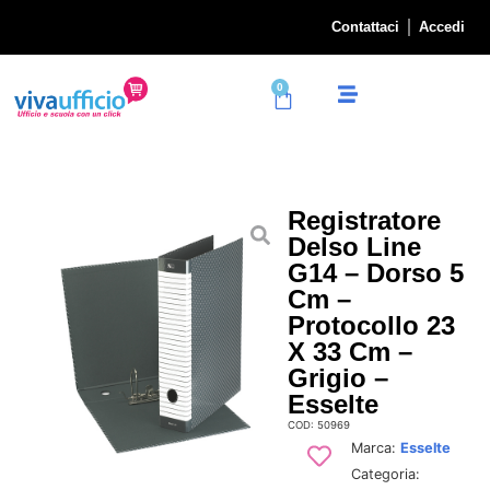
Contattaci
Accedi
0
Registratore
Delso Line
G14 – Dorso 5
Cm –
Protocollo 23
X 33 Cm –
Grigio –
Esselte
COD: 50969
Marca:
Esselte
Categoria: