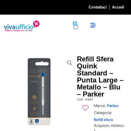
Contattaci
Accedi
0
Refill Sfera
Quink
Standard –
Punta Large –
Metallo – Blu
– Parker
COD: 37691
Marca:
Parker
Categoria:
Refill sfera
Acquisto minimo: