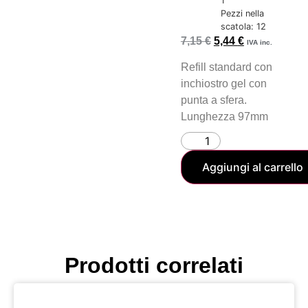
1
Pezzi nella
scatola: 12
7,15
€
5,44
€
IVA inc.
Refill standard con
inchiostro gel con
punta a sfera.
Lunghezza 97mm
Aggiungi al carrello
Prodotti correlati