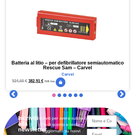
Batteria al litio – per defibrillatore semiautomatico
Rescue Sam – Carvel
Carvel
524,60
€
382,91
€
IVA inc.
Iscriviti
Iscriviti per avere subito il
alla
5% di sconto e restare
newsletter
aggiornato su nuovi