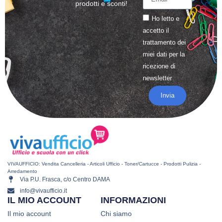
prodotti e sconti!
Ho letto e
accetto il
trattamento
dei
miei dati per la
ricezione di
newsletter
Invia
VIVAUFFICIO: Vendita Cancelleria - Articoli Ufficio - Toner/Cartucce - Prodotti Pulizia -
Arredamento
Via P.U. Frasca, c/o Centro DAMA
info@vivaufficio.it
IL MIO ACCOUNT
INFORMAZIONI
Il mio account
Chi siamo