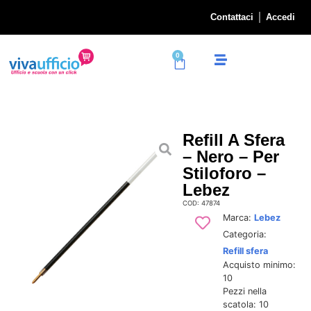
Contattaci
Accedi
0
Refill A Sfera
– Nero – Per
Stiloforo –
Lebez
COD: 47874
Marca:
Lebez
Categoria:
Refill sfera
Acquisto minimo:
10
Pezzi nella
scatola: 10