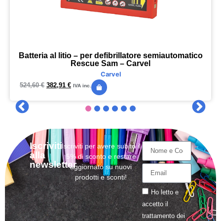
Batteria al litio – per defibrillatore semiautomatico
Rescue Sam – Carvel
Carvel
524,60
€
382,91
€
IVA inc.
Iscriviti
Iscriviti per avere subito il
alla
5% di sconto e restare
newsletter
aggiornato su nuovi
prodotti e sconti!
Ho letto e
accetto il
trattamento
dei