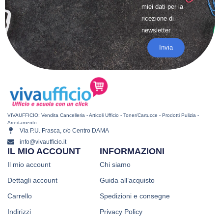
miei dati per la
ricezione di
newsletter
Invia
VIVAUFFICIO: Vendita Cancelleria - Articoli Ufficio - Toner/Cartucce - Prodotti Pulizia -
Arredamento
Via P.U. Frasca, c/o Centro DAMA
info@vivaufficio.it
IL MIO ACCOUNT
INFORMAZIONI
Il mio account
Chi siamo
Dettagli account
Guida all’acquisto
Carrello
Spedizioni e consegne
Indirizzi
Privacy Policy