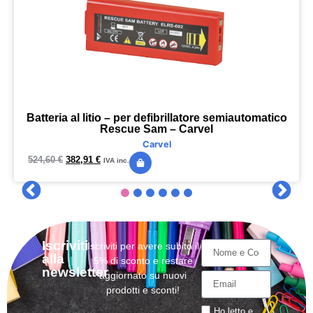
Batteria al litio – per defibrillatore semiautomatico
Rescue Sam – Carvel
Carvel
524,60
€
382,91
€
IVA inc.
Iscriviti
Iscriviti per avere subito il
alla
5% di sconto e restare
newsletter
aggiornato su nuovi
prodotti e sconti!
Ho letto e