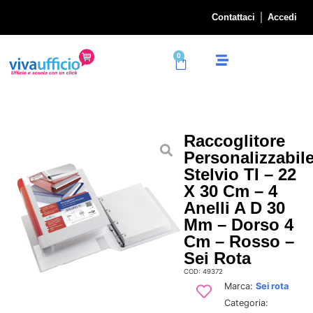
Contattaci
Accedi
0
Raccoglitore
Personalizzabil
Stelvio TI – 22
X 30 Cm – 4
Anelli A D 30
Mm – Dorso 4
Cm – Rosso –
Sei Rota
COD: 49372
Marca:
Sei rota
Categoria: