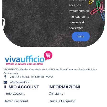
accetto il
trattamento
dei
miei dati per la
ricezione di
newsletter
Invia
VIVAUFFICIO: Vendita Cancelleria - Articoli Ufficio - Toner/Cartucce - Prodotti Pulizia -
Arredamento
Via P.U. Frasca, c/o Centro DAMA
info@vivaufficio.it
IL MIO ACCOUNT
INFORMAZIONI
Il mio account
Chi siamo
Dettagli account
Guida all’acquisto