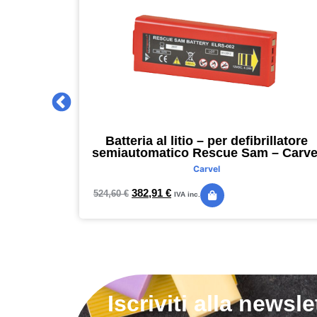
 2027 –
Batteria al litio – per defibrillatore
m – nero –
semiautomatico Rescue Sam – Carve
Carvel
382,91
€
524,60
€
IVA inc.
Iscriviti alla newsle