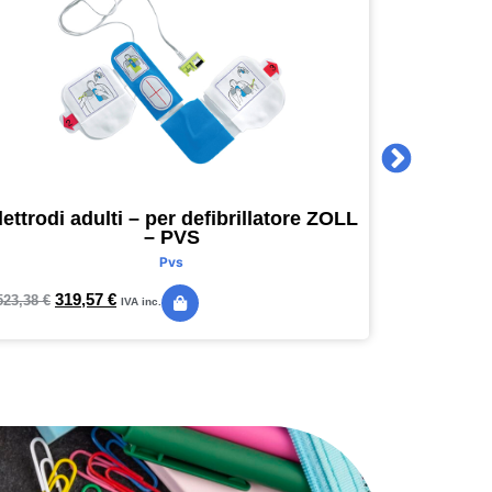
lettrodi adulti – per defibrillatore ZOLL
Agenda 
– PVS
16 x 16
Pvs
319,57
€
24,
523,38
€
28,89
€
IVA inc.