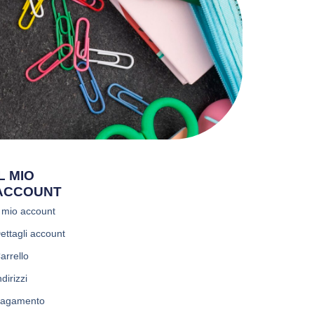
IL MIO
ACCOUNT
l mio account
ettagli account
arrello
ndirizzi
agamento