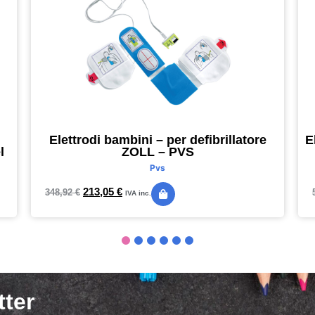
Elettrodi bambini – per defibrillatore
E
l
ZOLL – PVS
Pvs
213,05
€
348,92
€
IVA inc.
tter