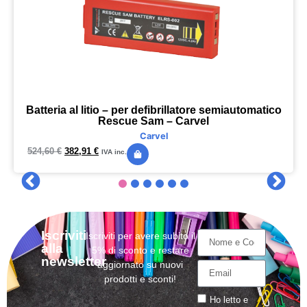
Batteria al litio – per defibrillatore semiautomatico
Rescue Sam – Carvel
Carvel
524,60
€
382,91
€
IVA inc.
Iscriviti
Iscriviti per avere subito il
alla
5% di sconto e restare
newsletter
aggiornato su nuovi
prodotti e sconti!
Ho letto e