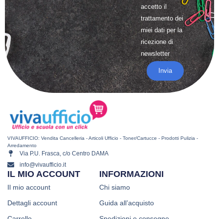
accetto il
trattamento
dei
miei dati per la
ricezione di
newsletter
Invia
VIVAUFFICIO: Vendita Cancelleria - Articoli Ufficio - Toner/Cartucce - Prodotti Pulizia -
Arredamento
Via P.U. Frasca, c/o Centro DAMA
info@vivaufficio.it
IL MIO ACCOUNT
INFORMAZIONI
Il mio account
Chi siamo
Dettagli account
Guida all’acquisto
Carrello
Spedizioni e consegne