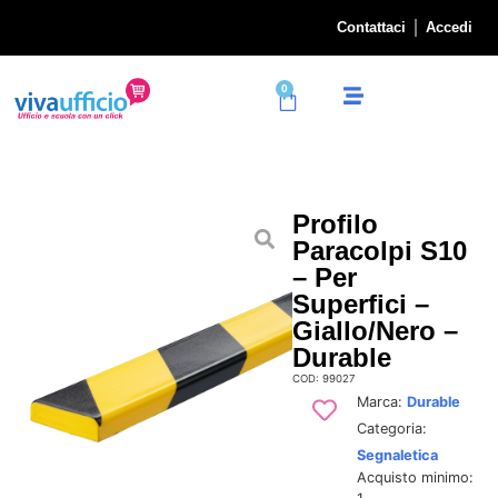
Contattaci
Accedi
0
Profilo
Paracolpi S10
– Per
Superfici –
Giallo/nero –
Durable
COD: 99027
Marca:
Durable
Categoria:
Segnaletica
Acquisto minimo: