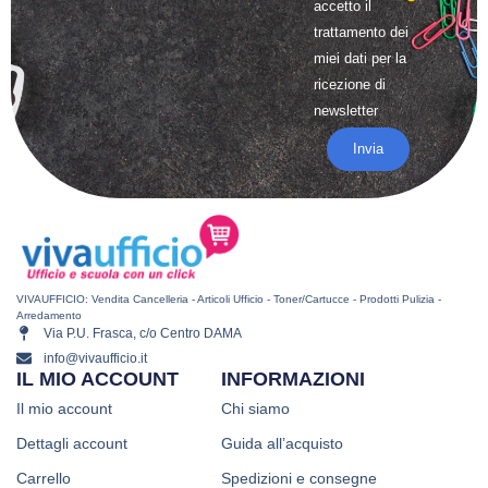
accetto il
trattamento
dei
miei dati per la
ricezione di
newsletter
Invia
VIVAUFFICIO: Vendita Cancelleria - Articoli Ufficio - Toner/Cartucce - Prodotti Pulizia -
Arredamento
Via P.U. Frasca, c/o Centro DAMA
info@vivaufficio.it
IL MIO ACCOUNT
INFORMAZIONI
Il mio account
Chi siamo
Dettagli account
Guida all’acquisto
Carrello
Spedizioni e consegne