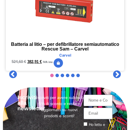
Batteria al litio – per defibrillatore semiautomatico
Rescue Sam – Carvel
Carvel
524,60
€
382,91
€
IVA inc.
Iscriviti
Iscriviti per avere subito il
alla
5% di sconto e restare
newsletter
aggiornato su nuovi
prodotti e sconti!
Ho letto e