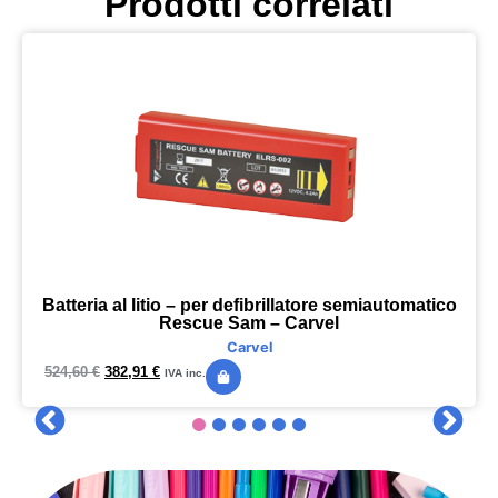
Prodotti correlati
Batteria al litio – per defibrillatore semiautomatico
Rescue Sam – Carvel
Carvel
524,60
€
382,91
€
IVA inc.