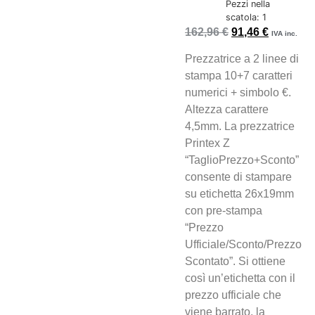
Pezzi nella
scatola: 1
162,96
€
91,46
€
IVA inc.
Prezzatrice a 2 linee di
stampa 10+7 caratteri
numerici + simbolo €.
Altezza carattere
4,5mm. La prezzatrice
Printex Z
“TaglioPrezzo+Sconto”
consente di stampare
su etichetta 26x19mm
con pre-stampa
“Prezzo
Ufficiale/Sconto/Prezzo
Scontato”. Si ottiene
così un’etichetta con il
prezzo ufficiale che
viene barrato, la