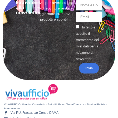
Iscriviti
Iscriviti per avere subito il
alla
5% di sconto e restare
newsletter
aggiornato su nuovi
prodotti e sconti!
Ho letto e
accetto il
trattamento
dei
miei dati per la
ricezione di
newsletter
Invia
VIVAUFFICIO: Vendita Cancelleria - Articoli Ufficio - Toner/Cartucce - Prodotti Pulizia -
Arredamento
Via P.U. Frasca, c/o Centro DAMA