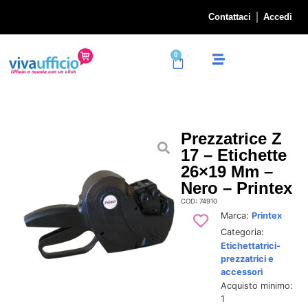
Contattaci
Accedi
0
Prezzatrice Z
17 – Etichette
26×19 Mm –
Nero – Printex
COD: 74910
Marca:
Printex
Categoria:
Etichettatrici-
prezzatrici e
accessori
Acquisto minimo:
1