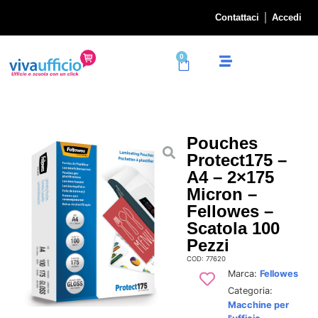
Contattaci
Accedi
0
Pouches
Protect175 –
A4 – 2×175
Micron –
Fellowes –
Scatola 100
Pezzi
COD: 77620
Marca:
Fellowes
Categoria:
Macchine per