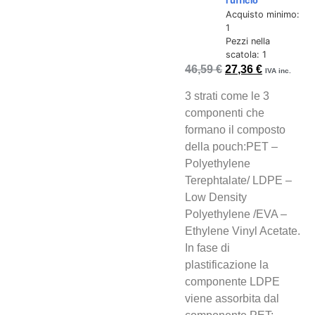
l'ufficio
Acquisto minimo:
1
Pezzi nella
scatola: 1
46,59
€
27,36
€
IVA inc.
3 strati come le 3
componenti che
formano il composto
della pouch:PET –
Polyethylene
Terephtalate/ LDPE –
Low Density
Polyethylene /EVA –
Ethylene Vinyl Acetate.
In fase di
plastificazione la
componente LDPE
viene assorbita dal