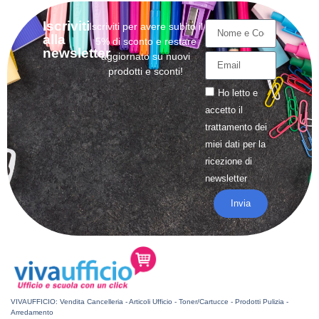
Iscriviti
Iscriviti per avere subito il
alla
5% di sconto e restare
newsletter
aggiornato su nuovi
prodotti e sconti!
Ho letto e
accetto il
trattamento
dei
miei dati per la
ricezione di
newsletter
Invia
VIVAUFFICIO: Vendita Cancelleria - Articoli Ufficio - Toner/Cartucce - Prodotti Pulizia -
Arredamento