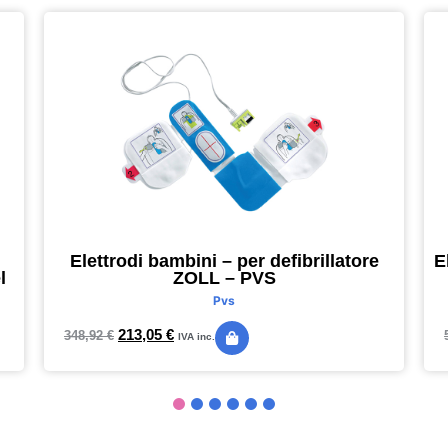
Elettrodi bambini – per defibrillatore
E
l
ZOLL – PVS
Pvs
213,05
€
348,92
€
IVA inc.