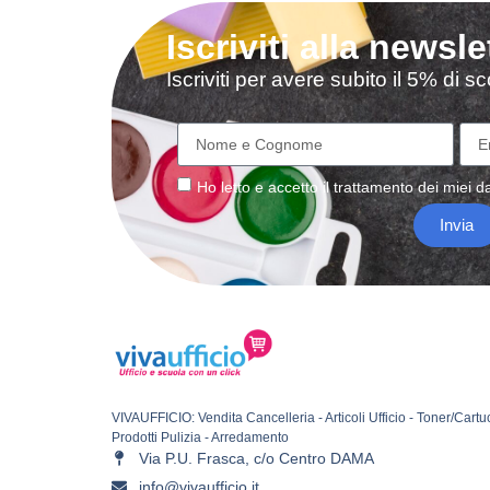
Iscriviti alla newsle
Iscriviti per avere subito il 5% di 
Ho letto e accetto il
trattamento
dei miei da
Invia
VIVAUFFICIO: Vendita Cancelleria - Articoli Ufficio - Toner/Cartu
Prodotti Pulizia - Arredamento
Via P.U. Frasca, c/o Centro DAMA
info@vivaufficio.it