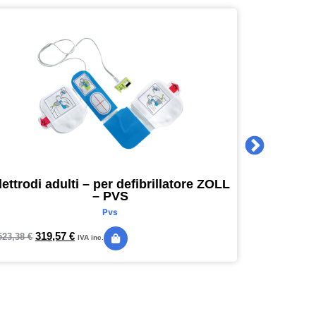
lettrodi adulti – per defibrillatore ZOLL
Agenda 
– PVS
16 x 16
Pvs
319,57
€
24,
523,38
€
28,89
€
IVA inc.