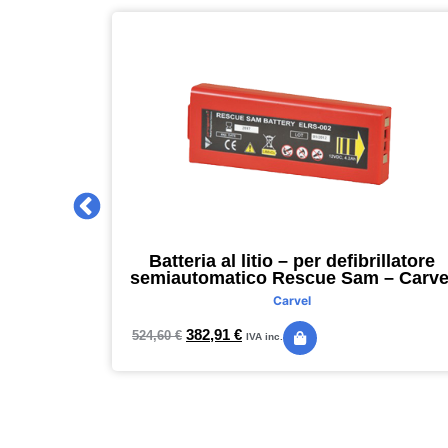
 2027 –
Batteria al litio – per defibrillatore
m – nero –
semiautomatico Rescue Sam – Carve
Carvel
382,91
€
524,60
€
IVA inc.