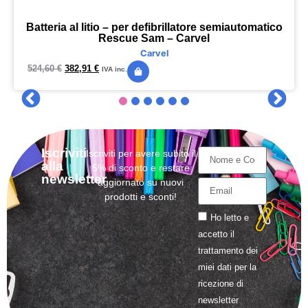
Batteria al litio – per defibrillatore semiautomatico
Rescue Sam – Carvel
Carvel
524,60
€
382,91
€
IVA inc.
Iscriviti
Iscriviti per avere subito il
alla
5% di sconto e restare
newsletter
aggiornato su nuovi
prodotti e sconti!
Ho letto e
accetto il
trattamento
dei
miei dati per la
ricezione di
newsletter