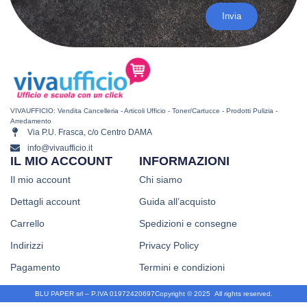
Invia
VIVAUFFICIO: Vendita Cancelleria - Articoli Ufficio - Toner/Cartucce - Prodotti Pulizia -
Arredamento
Via P.U. Frasca, c/o Centro DAMA
info@vivaufficio.it
IL MIO ACCOUNT
INFORMAZIONI
Il mio account
Chi siamo
Dettagli account
Guida all’acquisto
Carrello
Spedizioni e consegne
Indirizzi
Privacy Policy
Pagamento
Termini e condizioni
BLU PAPER srl – P.IVA 01972420697
Copyright © 2025
.
All rights reserved.