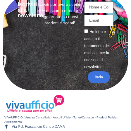
Iscriviti
Iscriviti per avere subito il
alla
5% di sconto e restare
newsletter
aggiornato su nuovi
prodotti e sconti!
Ho letto e
accetto il
trattamento
dei
miei dati per la
ricezione di
newsletter
Invia
VIVAUFFICIO: Vendita Cancelleria - Articoli Ufficio - Toner/Cartucce - Prodotti Pulizia -
Arredamento
Via P.U. Frasca, c/o Centro DAMA