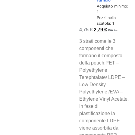
l'ufficio
Acquisto minimo:
1
Pezzi nella
scatola: 1
4,75
€
2,79
€
IVA inc.
3 strati come le 3
componenti che
formano il composto
della pouch:PET –
Polyethylene
Terephtalate/ LDPE –
Low Density
Polyethylene /EVA –
Ethylene Vinyl Acetate.
In fase di
plastificazione la
componente LDPE
viene assorbita dal