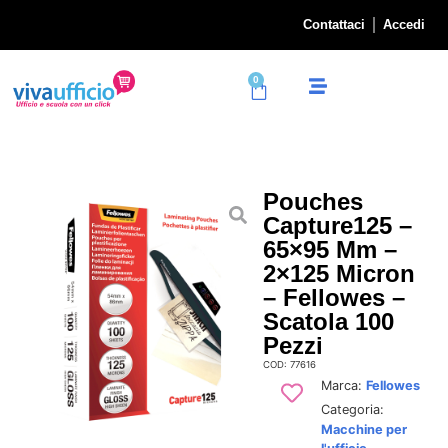
Contattaci
Accedi
0
Pouches
Capture125 –
65×95 Mm –
2×125 Micron
– Fellowes –
Scatola 100
Pezzi
COD: 77616
Marca:
Fellowes
Categoria:
Macchine per