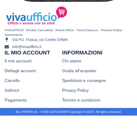
VIVAUFFICIO: Vendita Cancelleria - Articoli Ufficio - Toner/Cartucce - Prodotti Pulizia -
Arredamento
Via P.U. Frasca, c/o Centro DAMA
info@vivaufficio.it
IL MIO ACCOUNT
INFORMAZIONI
Il mio account
Chi siamo
Dettagli account
Guida all’acquisto
Carrello
Spedizioni e consegne
Indirizzi
Privacy Policy
Pagamento
Termini e condizioni
BLU PAPER srl – P.IVA 01972420697
Copyright © 2025
.
All rights reserved.