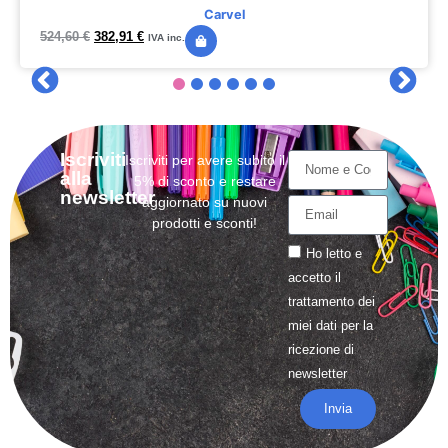
Carvel
524,60
€
382,91
€
IVA inc.
Iscriviti
Iscriviti per avere subito il
alla
5% di sconto e restare
newsletter
aggiornato su nuovi
prodotti e sconti!
Ho letto e
accetto il
trattamento
dei
miei dati per la
ricezione di
newsletter
Invia