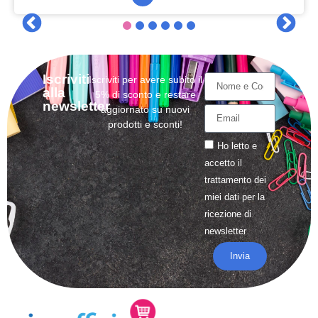
Iscriviti
Iscriviti per avere subito il
alla
5% di sconto e restare
newsletter
aggiornato su nuovi
prodotti e sconti!
Ho letto e
accetto il
trattamento
dei
miei dati per la
ricezione di
newsletter
Invia