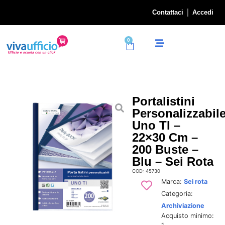
Contattaci
Accedi
0
Portalistini
Personalizzabil
Uno TI –
22×30 Cm –
200 Buste –
Blu – Sei Rota
COD: 45730
Marca:
Sei rota
Categoria:
Archiviazione
Acquisto minimo: