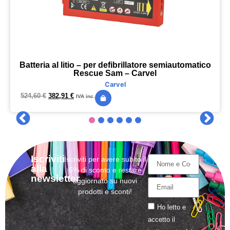
Batteria al litio – per defibrillatore semiautomatico
Rescue Sam – Carvel
Carvel
524,60
€
382,91
€
IVA inc.
Iscriviti
Iscriviti per avere subito il
alla
5% di sconto e restare
newsletter
aggiornato su nuovi
prodotti e sconti!
Ho letto e
accetto il