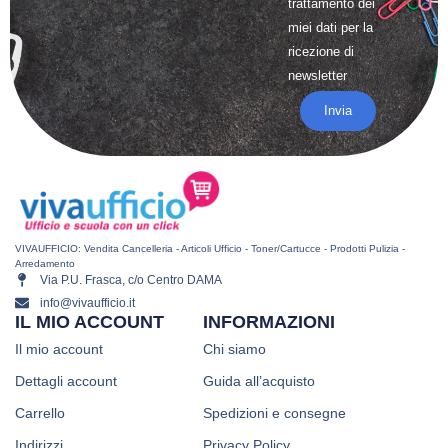
trattamento
dei
miei dati per la
ricezione di
newsletter
Invia
VIVAUFFICIO: Vendita Cancelleria - Articoli Ufficio - Toner/Cartucce - Prodotti Pulizia -
Arredamento
Via P.U. Frasca, c/o Centro DAMA
info@vivaufficio.it
IL MIO ACCOUNT
INFORMAZIONI
Il mio account
Chi siamo
Dettagli account
Guida all’acquisto
Carrello
Spedizioni e consegne
Indirizzi
Privacy Policy