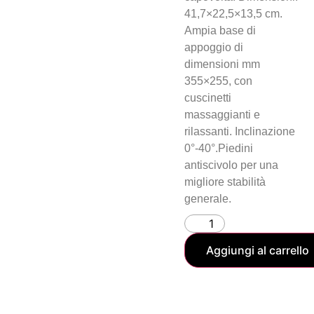
41,7×22,5×13,5 cm.
Ampia base di
appoggio di
dimensioni mm
355×255, con
cuscinetti
massaggianti e
rilassanti. Inclinazione
0°-40°.Piedini
antiscivolo per una
migliore stabilità
generale.
Aggiungi al carrello