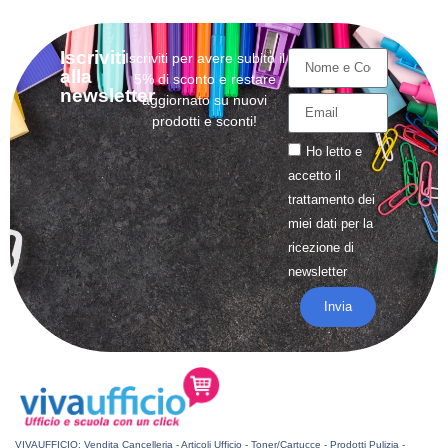
Iscriviti
Iscriviti per avere subito il
alla
5% di sconto e restare
newsletter
aggiornato su nuovi
prodotti e sconti!
Ho letto e
accetto il
trattamento
dei
miei dati per la
ricezione di
newsletter
Invia
VIVAUFFICIO: Vendita Cancelleria - Articoli Ufficio - Toner/Cartucce - Prodotti Pulizia -